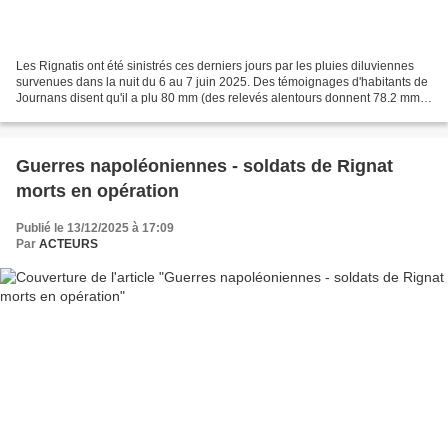
Les Rignatis ont été sinistrés ces derniers jours par les pluies diluviennes
survenues dans la nuit du 6 au 7 juin 2025. Des témoignages d'habitants de
Journans disent qu'il a plu 80 mm (des relevés alentours donnent 78.2 mm) ;
les pluviomètres de Rignat...
Guerres napoléoniennes - soldats de Rignat
morts en opération
Publié le 13/12/2025 à 17:09
Par
ACTEURS