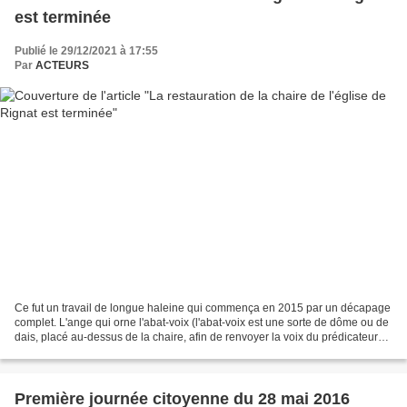
est terminée
Publié le 29/12/2021 à 17:55
Par
ACTEURS
Ce fut un travail de longue haleine qui commença en 2015 par un décapage
complet. L'ange qui orne l'abat-voix (l'abat-voix est une sorte de dôme ou de
dais, placé au-dessus de la chaire, afin de renvoyer la voix du prédicateur
vers l'assistance) a été...
Première journée citoyenne du 28 mai 2016