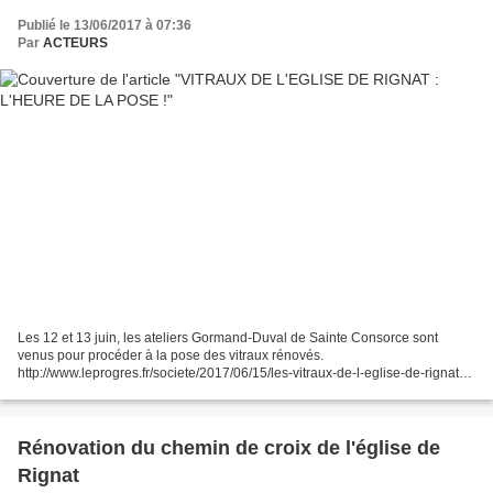
Publié le 13/06/2017 à 07:36
Par
ACTEURS
Les 12 et 13 juin, les ateliers Gormand-Duval de Sainte Consorce sont
venus pour procéder à la pose des vitraux rénovés.
http://www.leprogres.fr/societe/2017/06/15/les-vitraux-de-l-eglise-de-rignat-
de-retour Les quatre vitraux de droite ainsi que le chœur...
Rénovation du chemin de croix de l'église de
Rignat