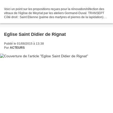
Voici un point sur les propositions reçues pour la rénovation/réfection des
vitraux de l'église de Meyriat par les ateliers Gormand-Duval. TRANSEPT
Côté droit : Saint Etienne (palme des martyres et pierres de la lapidation).
Côté gauche Le vitrail existant...
Eglise Saint Didier de Rignat
Publié le 01/08/2015 à 13:38
Par
ACTEURS