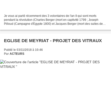
Je vous ai parlé récemment des 3 volontaires de l'an II qui sont morts
pendant la révolution (Charles Berger (mort en captivité 1799 ; Joseph
Pilloud (Campagne d'Egypte 1800) et Jacques Berger (mort des suites de
ses blessures 1794). A ces 3 décès, il...
EGLISE DE MEYRIAT - PROJET DES VITRAUX
Publié le 03/11/2018 à 10:46
Par
ACTEURS