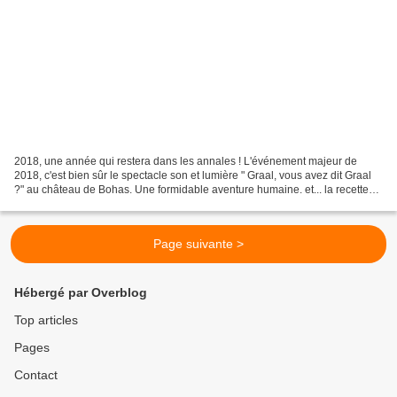
2018, une année qui restera dans les annales ! L'événement majeur de
2018, c'est bien sûr le spectacle son et lumière " Graal, vous avez dit Graal
?" au château de Bohas. Une formidable aventure humaine. et... la recette
du siècle ! On a fait cela avec...
Page suivante >
Hébergé par Overblog
Top articles
Pages
Contact