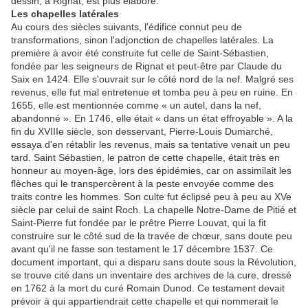
dessin, à Rignat, est plus élaboré.
Les chapelles latérales
Au cours des siècles suivants, l'édifice connut peu de
transformations, sinon l'adjonction de chapelles latérales. La
première à avoir été construite fut celle de Saint-Sébastien,
fondée par les seigneurs de Rignat et peut-être par Claude du
Saix en 1424. Elle s'ouvrait sur le côté nord de la nef. Malgré ses
revenus, elle fut mal entretenue et tomba peu à peu en ruine. En
1655, elle est mentionnée comme « un autel, dans la nef,
abandonné ». En 1746, elle était « dans un état effroyable ». A la
fin du XVIIIe siècle, son desservant, Pierre-Louis Dumarché,
essaya d'en rétablir les revenus, mais sa tentative venait un peu
tard. Saint Sébastien, le patron de cette chapelle, était très en
honneur au moyen-âge, lors des épidémies, car on assimilait les
flèches qui le transpercèrent à la peste envoyée comme des
traits contre les hommes. Son culte fut éclipsé peu à peu au XVe
siècle par celui de saint Roch. La chapelle Notre-Dame de Pitié et
Saint-Pierre fut fondée par le prêtre Pierre Louvat, qui la fit
construire sur le côté sud de la travée de chœur, sans doute peu
avant qu'il ne fasse son testament le 17 décembre 1537. Ce
document important, qui a disparu sans doute sous la Révolution,
se trouve cité dans un inventaire des archives de la cure, dressé
en 1762 à la mort du curé Romain Dunod. Ce testament devait
prévoir à qui appartiendrait cette chapelle et qui nommerait le