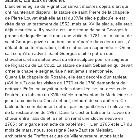
Statues, tableaux et cloches
L'ancienne église de Rignat conservait d'autres objets d'art qui
ont maintenant disparu ; la statue de saint Pierre de la chapelle
de Pierre Louvat était elle aussi du XVIe siècle puisqu'elle est
citée dans un testament de 1552, mais au XVIIIe siècle, elle était
déjà « mutilée ». Il y avait aussi une statue de saint Georges à
propos de laquelle on lit dans une visite de 1781 : « La statue de
saint Georges privée d'un bras sera réparée dans deux mois ; à
défaut de cette réparation, cette statue sera supprimée ». On ne
sait ce qu'il en advint. Saint Georges était le patron des
chevaliers, et sa statue avait dû être sculptée pour un seigneur
de Rignat ou de La Couz. La statue de saint Sébastien qui devait
orner la chapelle seigneuriale n'est jamais mentionnée.
Quant à la chapelle du Rosaire, elle était décorée d'un tableau
(XVIIIe s.?) que les visites de 1770 et de 1780 demandent de
nettoyer. Enfin, on voyait autrefois dans l'église, au-dessus de
l'entrée, un tableau du XVIIe siècle représentant la Madeleine se
jetant aux pieds du Christ debout, entouré de ses apôtres. Ce
tableau fut complètement détruit par les gouttières et enlevé lors
de la restauration de 1967. Dans le clocher bâti sur la travée de
chœur entre l'abside et la nef, on remit une cloche neuve en
1765 ; on a gardé son acte de baptême : « L'an 1765 et le 17 du
mois de mars, nous, soussigné Jean-Baptiste Meissiat,
archiprêtre de Treffort et curé de Villereversure, avons fait la