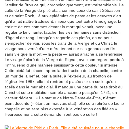
l'atelier de Brou ce qui, chronologiquement, est vraisemblable. Le
culte de la Vierge de pitié était, comme ceux de saint Sébastien
et de saint Roch, lié aux épidémies de peste et les oeuvres d'art
qu'il a fait naître traduisent, mieux que tout autre témoignage, la
crainte de ces hommes devant la mort qui venait, avec une
régularité lancinante, faucher les vies humaines sans distinction
d'âge ni de rang. Lorsqu'on regarde ces pietàs, on ne peut
s'empêcher de voir, sous les traits de la Vierge et du Christ, le
visage bouleversé d'une mère tenant sur ses genoux son fils
sans vie que la mort — la peste — aurait arraché à sa tendresse.
Le visage éploré de la Vierge de Rignat, avec son regard perdu à
l'infini, rend d'une manière saisissante cette douleur si intense.
Cette pietà fut placée, après la destruction de la chapelle, contre
un mur de la nef et, par la suite, à l'extérieur, au fronton de
l'église. En 1967, elle fut rentrée et placée sur un socle qu'on
scella dans le mur absidial. Il manque une partie du bras droit du
Christ et cette mutilation semble ancienne puisqu'en 1781, un
visiteur déclara : « La statue de Notre-Dame-de-Pitié, n'étant
point décente (= étant en mauvais état), elle sera retirée de ladite
chapelle et ne sera plus exposée à la vénération des fidèles ».
Heureusement, cette demande n'eut pas de suite !