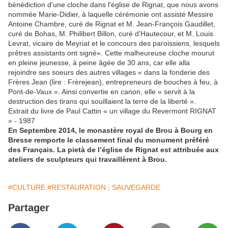
bénédiction d'une cloche dans l'église de Rignat, que nous avons
nommée Marie-Didier, à laquelle cérémonie ont assisté Messire
Antoine Chambre, curé de Rignat et M. Jean-François Gaudillet,
curé de Bohas, M. Philibert Billon, curé d'Hautecour, et M. Louis
Levrat, vicaire de Meyriat et le concours des paroissiens, lesquels
prêtres assistants ont signé». Cette malheureuse cloche mourut
en pleine jeunesse, à peine âgée de 30 ans, car elle alla
rejoindre ses soeurs des autres villages « dans la fonderie des
Frères Jean (lire : Frèrejean), entrepreneurs de bouches à feu, à
Pont-de-Vaux ». Ainsi convertie en canon, elle « servit à la
destruction des tirans qui souillaient la terre de la liberté ».
Extrait du livre de Paul Cattin « un village du Revermont RIGNAT
» - 1987
En Septembre 2014, le monastère royal de Brou à Bourg en
Bresse remporte le classement final du monument préféré
des Français. La pietà de l’église de Rignat est attribuée aux
ateliers de sculpteurs qui travaillèrent à Brou.
#CULTURE
#RESTAURATION ; SAUVEGARDE
Partager