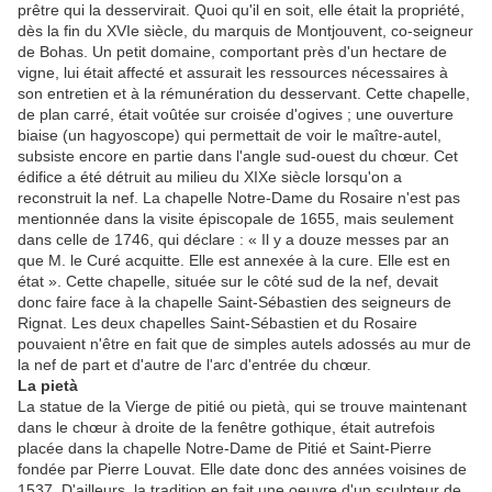
prêtre qui la desservirait. Quoi qu'il en soit, elle était la propriété,
dès la fin du XVIe siècle, du marquis de Montjouvent, co-seigneur
de Bohas. Un petit domaine, comportant près d'un hectare de
vigne, lui était affecté et assurait les ressources nécessaires à
son entretien et à la rémunération du desservant. Cette chapelle,
de plan carré, était voûtée sur croisée d'ogives ; une ouverture
biaise (un hagyoscope) qui permettait de voir le maître-autel,
subsiste encore en partie dans l'angle sud-ouest du chœur. Cet
édifice a été détruit au milieu du XIXe siècle lorsqu'on a
reconstruit la nef. La chapelle Notre-Dame du Rosaire n'est pas
mentionnée dans la visite épiscopale de 1655, mais seulement
dans celle de 1746, qui déclare : « Il y a douze messes par an
que M. le Curé acquitte. Elle est annexée à la cure. Elle est en
état ». Cette chapelle, située sur le côté sud de la nef, devait
donc faire face à la chapelle Saint-Sébastien des seigneurs de
Rignat. Les deux chapelles Saint-Sébastien et du Rosaire
pouvaient n'être en fait que de simples autels adossés au mur de
la nef de part et d'autre de l'arc d'entrée du chœur.
La pietà
La statue de la Vierge de pitié ou pietà, qui se trouve maintenant
dans le chœur à droite de la fenêtre gothique, était autrefois
placée dans la chapelle Notre-Dame de Pitié et Saint-Pierre
fondée par Pierre Louvat. Elle date donc des années voisines de
1537. D'ailleurs, la tradition en fait une oeuvre d'un sculpteur de