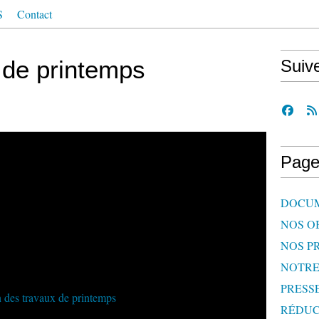
S
Contact
 de printemps
Suiv
Page
DOCU
NOS O
NOS P
NOTR
PRESS
RÉDUC