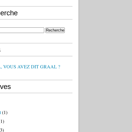
erche
s
, VOUS AVEZ DIT GRAAL ?
ives
t
(1)
1)
3)