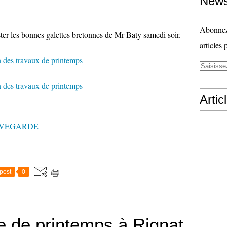
News
Abonnez-
ter les bonnes galettes bretonnes de Mr Baty samedi soir.
articles 
Artic
UVEGARDE
post
0
e de printemps à Rignat