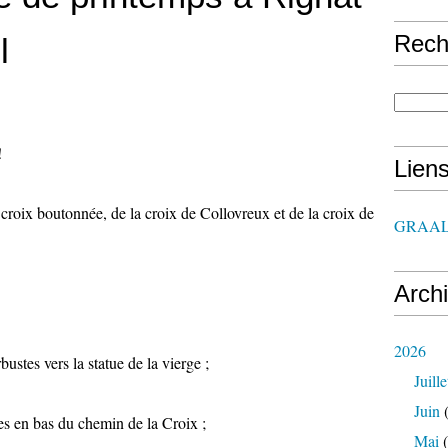
Rech
l
!
Lien
 croix boutonnée, de la croix de Collovreux et de la croix de
GRAAL
Arch
2026
stes vers la statue de la vierge ;
Juille
Juin
(
res en bas du chemin de la Croix ;
Mai
(