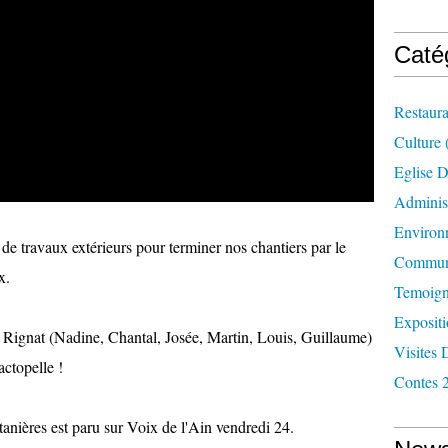
Caté
Restaura
Culture
Eglise D
Administ
Environ
de travaux extérieurs pour terminer nos chantiers par le
Commun
x.
Temoign
Exposit
 Rignat (Nadine, Chantal, Josée, Martin, Louis, Guillaume)
Visites 
actopelle !
Contes 
tanières est paru sur Voix de l'Ain vendredi 24.