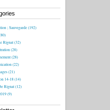
gories
tion ; Sauvegarde
(192)
(80)
e Rignat
(32)
ration
(28)
nement
(28)
ication
(22)
ages
(21)
ion 14-18
(14)
De Rignat
(12)
2019
(9)