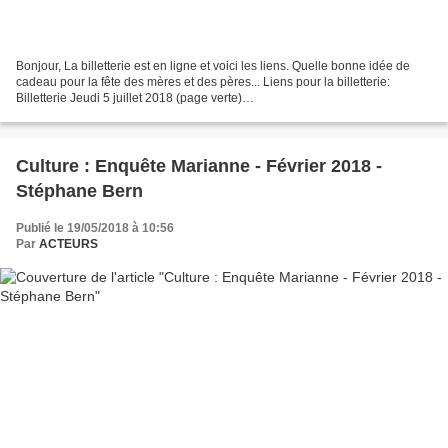
Bonjour, La billetterie est en ligne et voici les liens. Quelle bonne idée de
cadeau pour la fête des mères et des pères... Liens pour la billetterie:
Billetterie Jeudi 5 juillet 2018 (page verte)
https://www.helloasso.com/associations/acteurs/evenements/-graal-vous-
avez-dit-graal-5-juillet-2018...
Culture : Enquête Marianne - Février 2018 -
Stéphane Bern
Publié le 19/05/2018 à 10:56
Par
ACTEURS