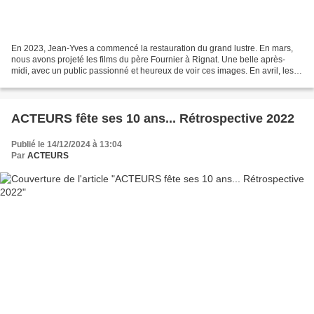
En 2023, Jean-Yves a commencé la restauration du grand lustre. En mars,
nous avons projeté les films du père Fournier à Rignat. Une belle après-
midi, avec un public passionné et heureux de voir ces images. En avril, les
photos de l'expo "entre les murs"...
ACTEURS fête ses 10 ans... Rétrospective 2022
Publié le 14/12/2024 à 13:04
Par
ACTEURS