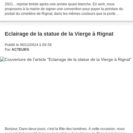
2021... reprise timide après une année quasi blanche. En avril, nous
proposons à la mairie de signer une convention pour payer la peinture du
portail du cimetière de Rignat, dans les mêmes couleurs que la porte
d'entrée. Refus, au motif que ces travaux...
Eclairage de la statue de la Vierge à Rignat
Publié le 06/12/2024 à 09:38
Par
ACTEURS
Bonjour, Dans deux jours, c'est la fête des lumières. A cette occasion, nous