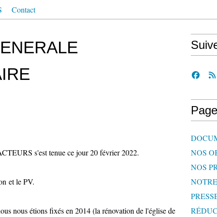
S
Contact
GENERALE
Suiv
IRE
Page
DOCU
'ACTEURS s'est tenue ce jour 20 février 2022.
NOS O
NOS P
on et le PV.
NOTR
PRESS
ous nous étions fixés en 2014 (la rénovation de l'église de
RÉDUC