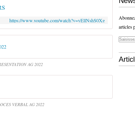
News
RS
Abonnez-
https://www.youtube.com/watch?v=yEllNshS0Xg
articles 
022
Artic
RESENTATION AG 2022
OCES VERBAL AG 2022