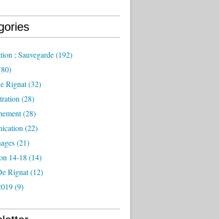
gories
tion ; Sauvegarde
(192)
(80)
e Rignat
(32)
ration
(28)
nement
(28)
ication
(22)
ages
(21)
ion 14-18
(14)
De Rignat
(12)
2019
(9)