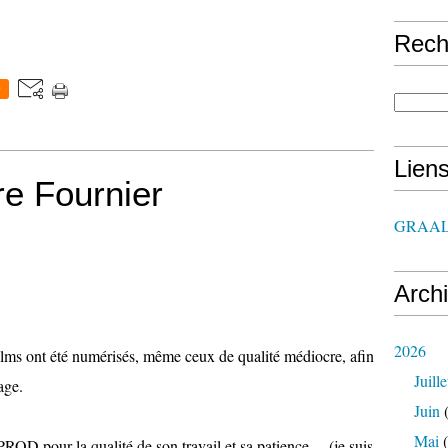
Rech
0
Lien
re Fournier
GRAAL
Arch
2026
lms ont été numérisés, même ceux de qualité médiocre, afin
Juille
age.
Juin
(
Mai
(
 pour la qualité de son travail et sa patience.... (je suis