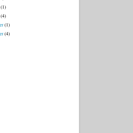
(1)
(4)
er
(1)
er
(4)