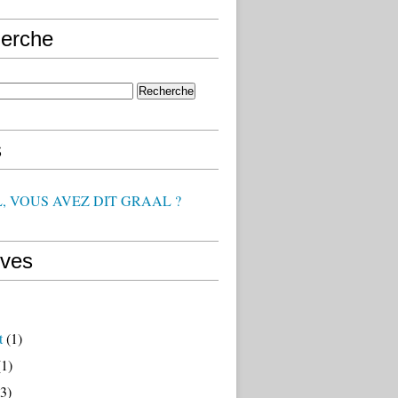
erche
s
, VOUS AVEZ DIT GRAAL ?
ives
t
(1)
1)
3)