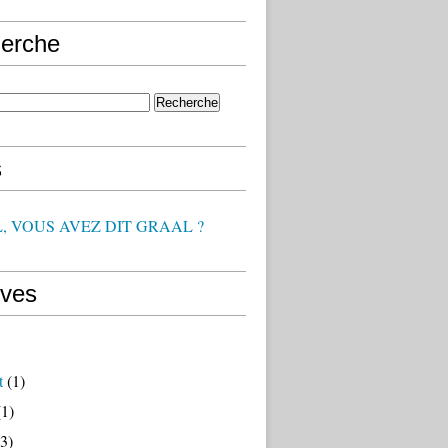
erche
s
, VOUS AVEZ DIT GRAAL ?
ives
t
(1)
1)
3)