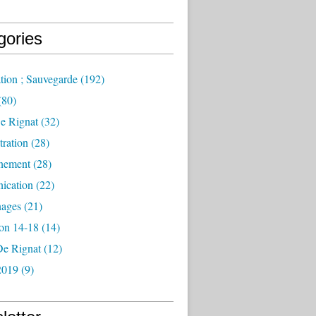
gories
tion ; Sauvegarde
(192)
(80)
e Rignat
(32)
ration
(28)
nement
(28)
ication
(22)
ages
(21)
ion 14-18
(14)
De Rignat
(12)
2019
(9)