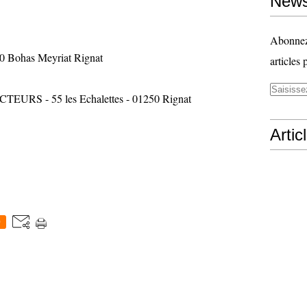
News
Abonnez-
50 Bohas Meyriat Rignat
articles 
ACTEURS - 55 les Echalettes - 01250 Rignat
Artic
0