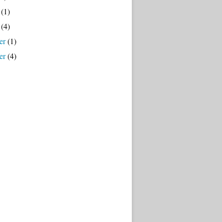
(1)
(4)
er
(1)
er
(4)