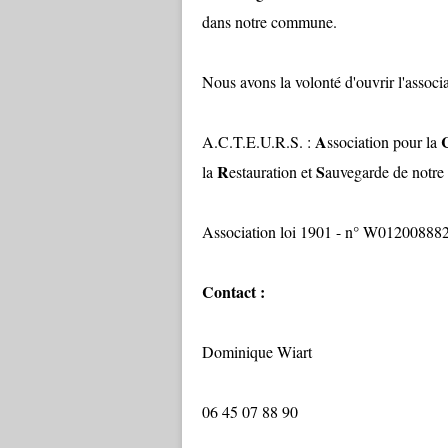
dans notre commune.
Nous avons la volonté d'ouvrir l'associa
A
A.C.T.E.U.R.S. :
ssociation pour la
R
S
la
estauration et
auvegarde de notre
Association loi 1901 - n° W01200888
Contact :
Dominique Wiart
06 45 07 88 90