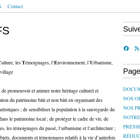
S
Contact
FS
Suiv
C
T
E
U
ulture, les
émoignages, l’
nvironnement, l’
rbanisme,
Page
 village
DOCU
t de promouvoir et animer notre héritage culturel et
NOS O
ation du patrimoine bâti et non bâti en organisant des
NOS P
artistiques ; de sensibiliser la population à la sauvegarde du
NOTR
dans le patrimoine local ; de protéger le cadre de vie, de
PRESS
es, les témoignages du passé, l’urbanisme et l’architecture ;
RÉDUC
bjets, documents et témoignages relatifs à la vie d’autrefois