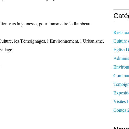
Caté
tion vers la jeunesse, pour transmettre le flambeau.
Restaura
C
T
E
U
ulture, les
émoignages, l’
nvironnement, l’
rbanisme,
Culture
 village
Eglise D
Administ
2
Environ
Commun
Temoign
Exposit
Visites 
Contes 