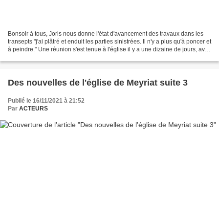
Bonsoir à tous, Joris nous donne l'état d'avancement des travaux dans les
transepts "j'ai plâtré et enduit les parties sinistrées. Il n'y a plus qu'à poncer et
à peindre." Une réunion s'est tenue à l'église il y a une dizaine de jours, avec
le diocèse...
Des nouvelles de l'église de Meyriat suite 3
Publié le 16/11/2021 à 21:52
Par
ACTEURS