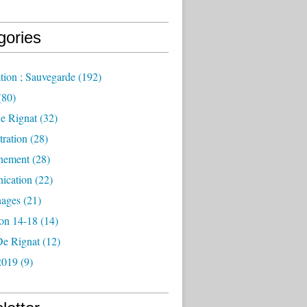
gories
tion ; Sauvegarde
(192)
(80)
e Rignat
(32)
ration
(28)
nement
(28)
ication
(22)
ages
(21)
ion 14-18
(14)
De Rignat
(12)
2019
(9)