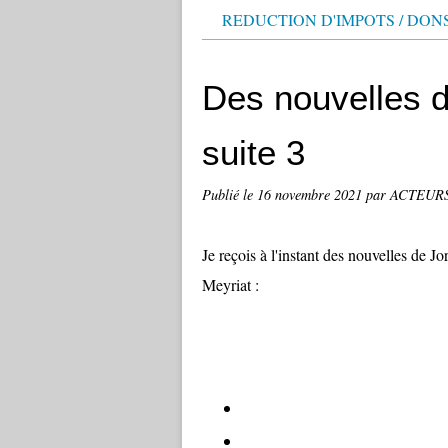
REDUCTION D'IMPOTS / DON
Des nouvelles d
suite 3
Publié le
16 novembre 2021
par ACTEUR
Je reçois à l'instant des nouvelles de J
Meyriat :
"
La semaine passée, j'ai terminé le c
2eme couche de peinture dans 
débâchage, démontage des pla