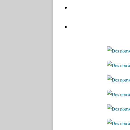
installation du chantier dans la 
montage d'échafaudage
grattage des enduits défectueu