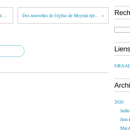
Rech
Des nouvelle de l'église de Meyriat suite 2
Des nouvelles de l'église de Meyriat épisode 4
Lien
GRAAL
Arch
2026
Juille
Juin
(
Mai
(