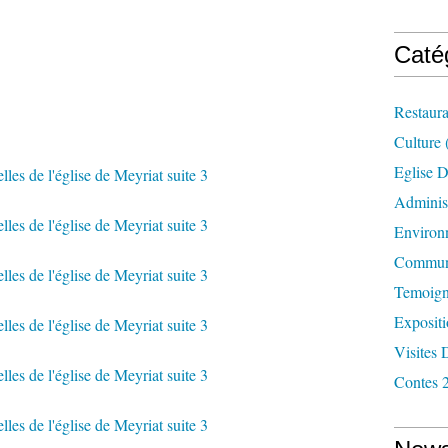
croisée du transept (protection des autels et du sol),
Caté
x"
Restaura
Culture
Eglise D
Administ
Environ
Commun
Temoign
Exposit
Visites 
Contes 