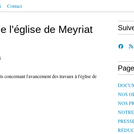
S
Contact
e l'église de Meyriat
Suiv
S
Page
oris concernant l'avancement des travaux à l'église de
DOCU
NOS O
NOS P
œur et débuté la croisée du transept :
NOTR
PRESS
le cœur
RÉDUC
teformes et échafaudage.