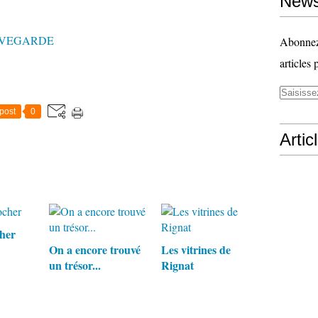
News
UVEGARDE
Abonnez-
articles 
post
0
Artic
cher
On a encore trouvé
Les vitrines de
un trésor...
Rignat