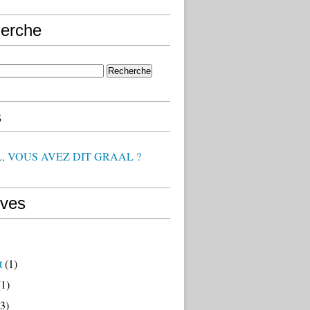
erche
s
, VOUS AVEZ DIT GRAAL ?
ives
t
(1)
1)
3)