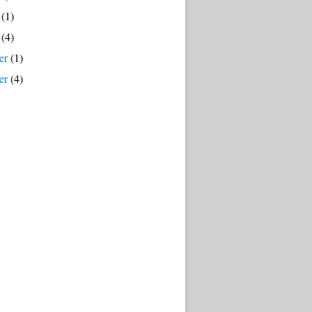
(1)
(4)
er
(1)
er
(4)