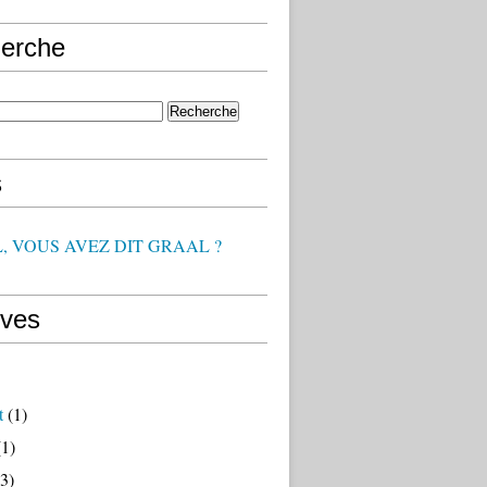
erche
s
, VOUS AVEZ DIT GRAAL ?
ives
t
(1)
1)
3)