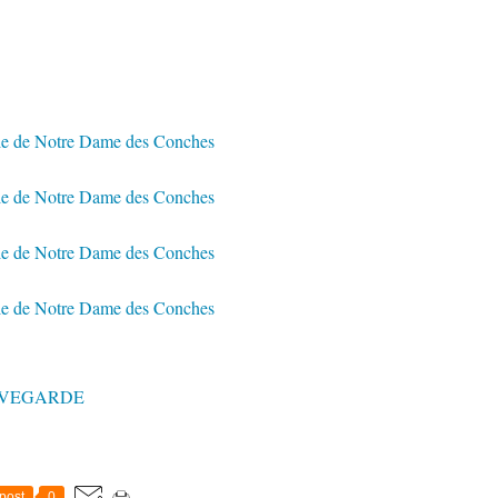
UVEGARDE
post
0