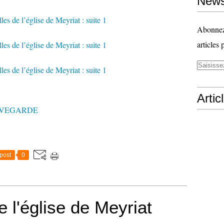
News
Abonnez-
articles 
Artic
UVEGARDE
post
0
 l'église de Meyriat