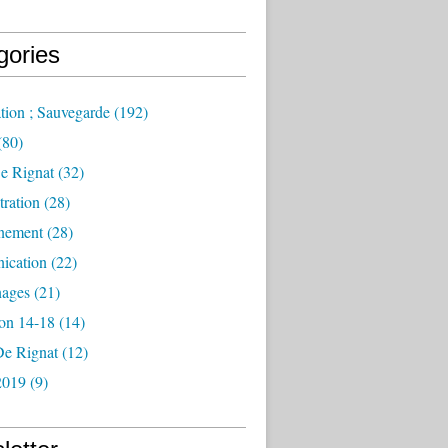
gories
tion ; Sauvegarde
(192)
(80)
e Rignat
(32)
ration
(28)
nement
(28)
ication
(22)
ages
(21)
ion 14-18
(14)
De Rignat
(12)
2019
(9)