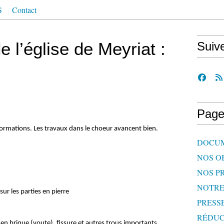
S
Contact
 l’église de Meyriat :
Suiv
Page
formations. Les travaux dans le choeur avancent bien.
DOCU
NOS O
NOS P
NOTR
les parties en pierre
PRESS
RÉDUC
n brique (voute), fissure et autres trous importants