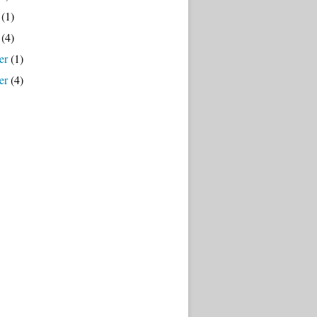
(1)
(4)
er
(1)
er
(4)