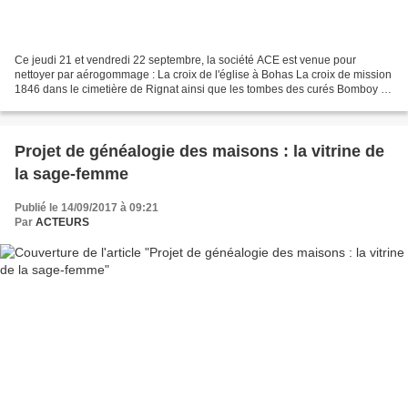
Ce jeudi 21 et vendredi 22 septembre, la société ACE est venue pour
nettoyer par aérogommage : La croix de l'église à Bohas La croix de mission
1846 dans le cimetière de Rignat ainsi que les tombes des curés Bomboy et
Broyer et de Marie Husson Et enfin,...
Projet de généalogie des maisons : la vitrine de
la sage-femme
Publié le 14/09/2017 à 09:21
Par
ACTEURS