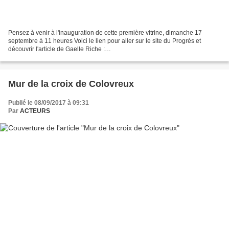
Pensez à venir à l'inauguration de cette première vitrine, dimanche 17
septembre à 11 heures Voici le lien pour aller sur le site du Progrès et
découvrir l'article de Gaelle Riche :
http://www.leprogres.fr/actualite/2017/09/14/l-association-acteurs-rend-
hommage-a-des- Pose...
Mur de la croix de Colovreux
Publié le 08/09/2017 à 09:31
Par
ACTEURS