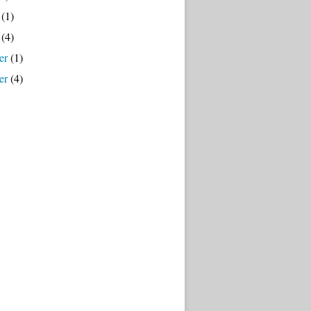
(1)
(4)
er
(1)
er
(4)