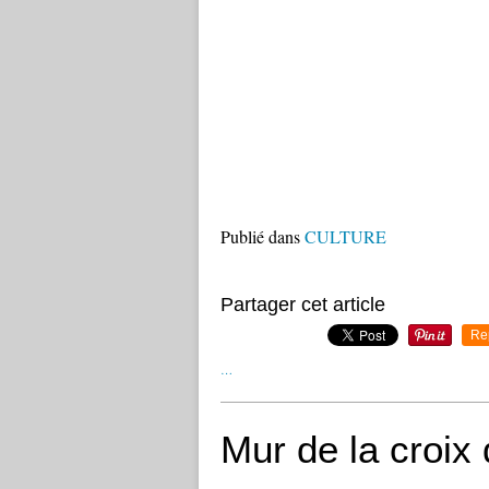
Tremblant de tous ses membres, priant
instrument. Malgré ses mains fébriles
écouta, émerveillé, et notre homme f
qu'il aurait put ainsi sauvegarder. »
Extrait de
Les nouveaux mystères de l
Publié dans
CULTURE
Partager cet article
Re
…
Mur de la croix