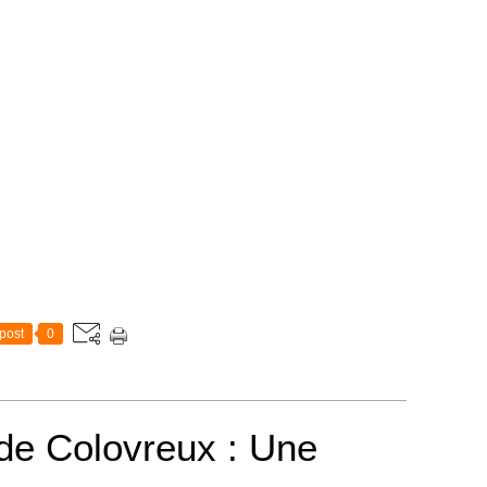
 Dieu, le malheureux eut alors l'idée de jouer de son
, le charme de la musique opéra. Le loup s'assit et
ut sauf.
Toute sa vie, le violoneux regretta la brioche
’Ain
de Roger Jay
post
0
 de Colovreux : Une