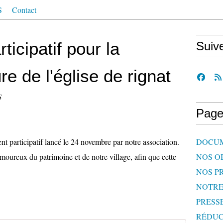
S
Contact
icipatif pour la
Suiv
re de l'église de rignat
S
Page
nt participatif lancé le 24 novembre par notre association.
DOCU
moureux du patrimoine et de notre village, afin que cette
NOS O
NOS P
NOTR
PRESS
RÉDUC