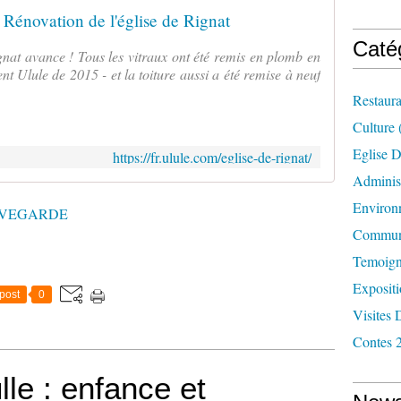
Rénovation de l'église de Rignat
Caté
gnat avance ! Tous les vitraux ont été remis en plomb en
t Ulule de 2015 - et la toiture aussi a été remise à neuf
Restaura
Culture
Eglise D
https://fr.ulule.com/eglise-de-rignat/
Administ
Environ
UVEGARDE
Commun
Temoign
Exposit
post
0
Visites 
Contes 
le : enfance et