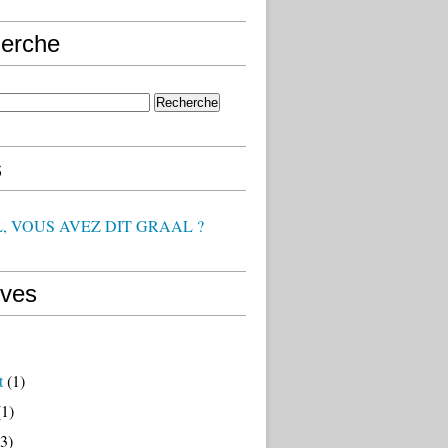
erche
s
, VOUS AVEZ DIT GRAAL ?
ives
t
(1)
1)
3)