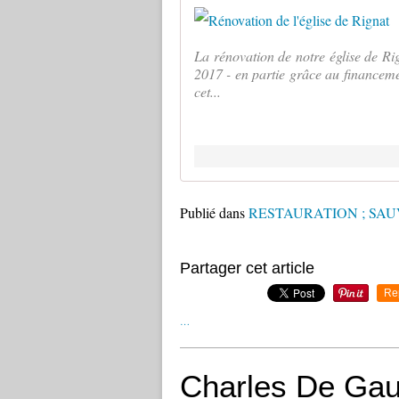
La rénovation de notre église de Ri
2017 - en partie grâce au financemen
cet...
Publié dans
RESTAURATION ; SA
Partager cet article
Re
…
Charles De Gaul