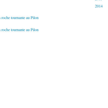
2014
ssus de la route qui va à Gravelles, se dresse un rocher
aché de la montagne et ressemblant grossièrement à une
qui fait un tour sur elle-même tous les cent ans. Un
danser des « noceux », emportait une belle brioche pour
de traverser le bois de Vieudrin à la nuit tombante. Quelle
, un loup gris sortit des buissons pour lui emboîter le pas !
r sa bonne brioche sur le chemin, dans l'espoir de
 qu'une bouchée et colla à nouveau aux talons de l'homme.