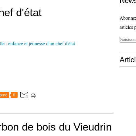
News
ef d'état
Abonnez-
articles 
Artic
post
0
rbon de bois du Vieudrin