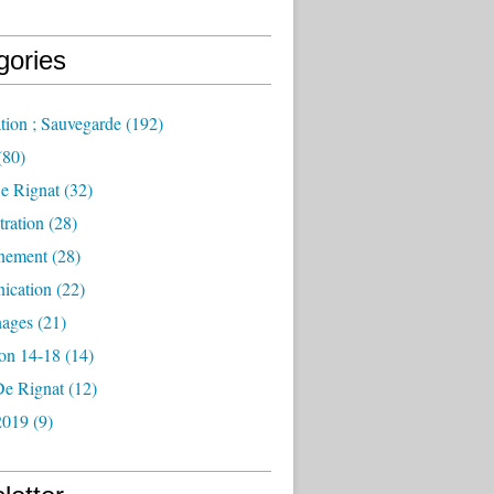
gories
tion ; Sauvegarde
(192)
(80)
e Rignat
(32)
ration
(28)
nement
(28)
ication
(22)
ages
(21)
ion 14-18
(14)
De Rignat
(12)
2019
(9)