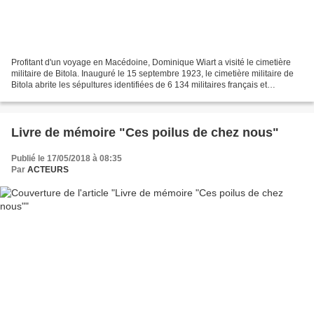
Profitant d'un voyage en Macédoine, Dominique Wiart a visité le cimetière
militaire de Bitola. Inauguré le 15 septembre 1923, le cimetière militaire de
Bitola abrite les sépultures identifiées de 6 134 militaires français et
coloniaux, 128 sépultures...
Livre de mémoire "Ces poilus de chez nous"
Publié le 17/05/2018 à 08:35
Par
ACTEURS