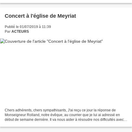
jeunes de l'IME pour le coup de main...
Concert à l'église de Meyriat
Publié le 01/07/2019 à 11:39
Par
ACTEURS
Chers adhérents, chers sympathisants, J'ai reçu ce jour la réponse de
Monseigneur Rolland, notre évêque, au courrier que je lui ai adressé en
début de semaine dernière. Il va nous aider à résoudre nos difficultés avec
la municipalité. Ils vous remercie...