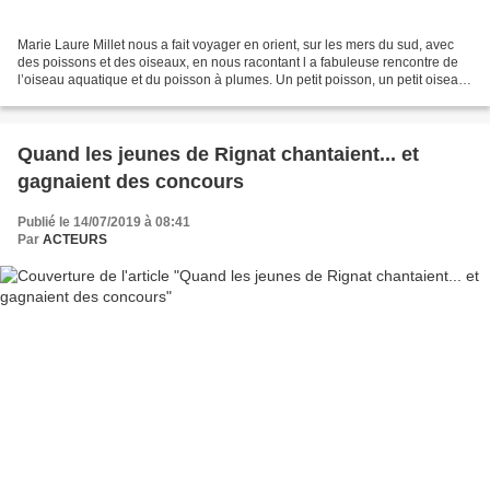
Marie Laure Millet nous a fait voyager en orient, sur les mers du sud, avec
des poissons et des oiseaux, en nous racontant l a fabuleuse rencontre de
l’oiseau aquatique et du poisson à plumes. Un petit poisson, un petit oiseau
s'aimait d'amour tendre......
Quand les jeunes de Rignat chantaient... et
gagnaient des concours
Publié le 14/07/2019 à 08:41
Par
ACTEURS