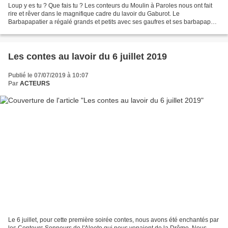
Loup y es tu ? Que fais tu ? Les conteurs du Moulin à Paroles nous ont fait
rire et rêver dans le magnifique cadre du lavoir du Gaburot. Le
Barbapapatier a régalé grands et petits avec ses gaufres et ses barbapapas.
Ce spectacle est subventionné par la...
Les contes au lavoir du 6 juillet 2019
Publié le 07/07/2019 à 10:07
Par
ACTEURS
Le 6 juillet, pour cette première soirée contes, nous avons été enchantés par
les Conteurs Sonneurs de l'Aloete qui nous venaient de la Drôme. Nous