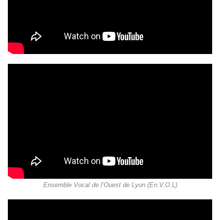
Ensemble Vocal de l’Ouest de Lyon (En.V.O.L)