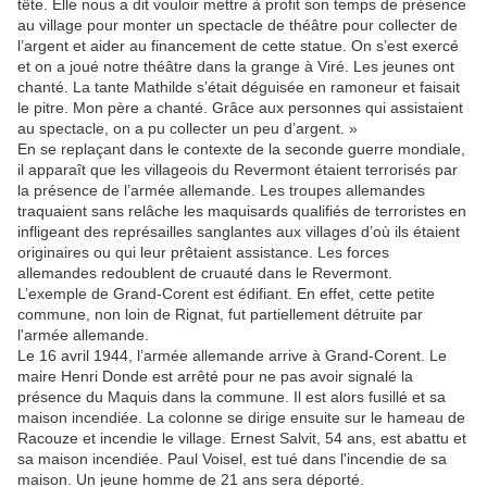
tête. Elle nous a dit vouloir mettre à profit son temps de présence
au village pour monter un spectacle de théâtre pour collecter de
l’argent et aider au financement de cette statue. On s’est exercé
et on a joué notre théâtre dans la grange à Viré. Les jeunes ont
chanté. La tante Mathilde s’était déguisée en ramoneur et faisait
le pitre. Mon père a chanté. Grâce aux personnes qui assistaient
au spectacle, on a pu collecter un peu d’argent. »
En se replaçant dans le contexte de la seconde guerre mondiale,
il apparaît que les villageois du Revermont étaient terrorisés par
la présence de l’armée allemande. Les troupes allemandes
traquaient sans relâche les maquisards qualifiés de terroristes en
infligeant des représailles sanglantes aux villages d’où ils étaient
originaires ou qui leur prêtaient assistance. Les forces
allemandes redoublent de cruauté dans le Revermont.
L’exemple de Grand-Corent est édifiant. En effet, cette petite
commune, non loin de Rignat, fut partiellement détruite par
l'armée allemande.
Le 16 avril 1944, l’armée allemande arrive à Grand-Corent. Le
maire Henri Donde est arrêté pour ne pas avoir signalé la
présence du Maquis dans la commune. Il est alors fusillé et sa
maison incendiée. La colonne se dirige ensuite sur le hameau de
Racouze et incendie le village. Ernest Salvit, 54 ans, est abattu et
sa maison incendiée. Paul Voisel, est tué dans l'incendie de sa
maison. Un jeune homme de 21 ans sera déporté.