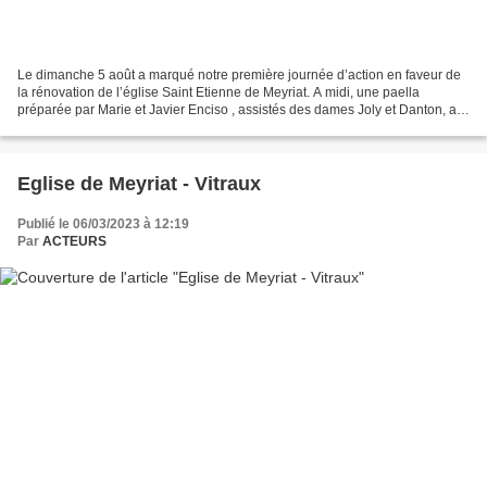
Le dimanche 5 août a marqué notre première journée d’action en faveur de
la rénovation de l’église Saint Etienne de Meyriat. A midi, une paella
préparée par Marie et Javier Enciso , assistés des dames Joly et Danton, a
régalé 85 convives. A 16 h 30, 130...
Eglise de Meyriat - Vitraux
Publié le 06/03/2023 à 12:19
Par
ACTEURS