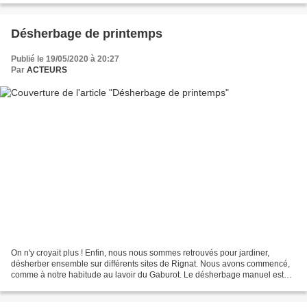
Désherbage de printemps
Publié le 19/05/2020 à 20:27
Par
ACTEURS
On n'y croyait plus ! Enfin, nous nous sommes retrouvés pour jardiner,
désherber ensemble sur différents sites de Rignat. Nous avons commencé,
comme à notre habitude au lavoir du Gaburot. Le désherbage manuel est
long et fastidieux mais quand on travaille...