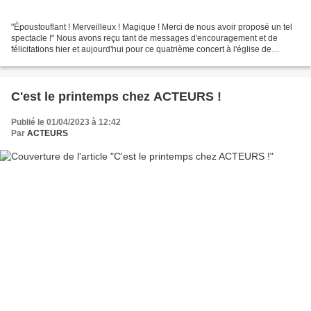
"Époustouflant ! Merveilleux ! Magique ! Merci de nous avoir proposé un tel
spectacle !" Nous avons reçu tant de messages d'encouragement et de
félicitations hier et aujourd'hui pour ce quatrième concert à l'église de
Rignat. Il est vrai que pour inaugurer...
C'est le printemps chez ACTEURS !
Publié le 01/04/2023 à 12:42
Par
ACTEURS