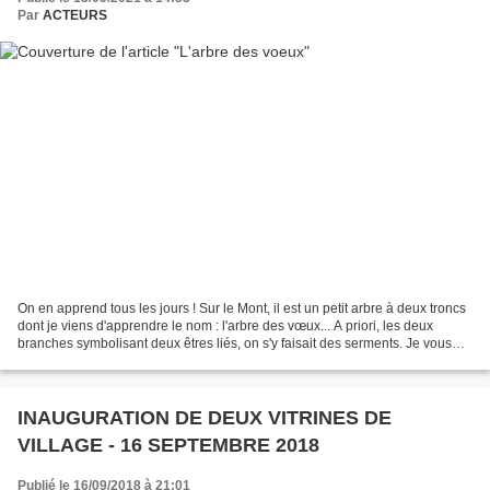
Par
ACTEURS
On en apprend tous les jours ! Sur le Mont, il est un petit arbre à deux troncs
dont je viens d'apprendre le nom : l'arbre des vœux... A priori, les deux
branches symbolisant deux êtres liés, on s'y faisait des serments. Je vous
laisse découvrir des images...
INAUGURATION DE DEUX VITRINES DE
VILLAGE - 16 SEPTEMBRE 2018
Publié le 16/09/2018 à 21:01