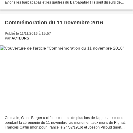
avions les barbapapas et les gaufres du Barbapatier ! Ils sont diseurs de
sornets et sornettes, chanteurs...
Commémoration du 11 novembre 2016
Publié le 11/11/2016 à 15:57
Par
ACTEURS
Ce matin, Gilles Berger a cité deux noms de plus lors de l'appel aux morts
pendant la cérémonie du 11 novembre, au monument aux morts de Rignat.
François Cattin (mort pour France le 24/02/1916) et Joseph Pilloud (mort
pour la France le 3/12/1919), natifs...