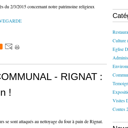
grès du 2/3/2015 concernant notre patrimoine religieux
Caté
UVEGARDE
Restaura
Culture
0
Eglise D
Administ
Environ
COMMUNAL - RIGNAT :
Commun
Temoign
n !
Exposit
Visites 
Contes 
rs se sont attaqués au nettoyage du four à pain de Rignat.