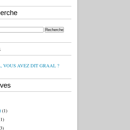
erche
s
, VOUS AVEZ DIT GRAAL ?
ives
t
(1)
1)
3)