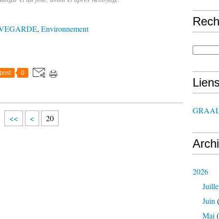
Rech
UVEGARDE
,
Environnement
post
0
Lien
GRAAL
1
<<
<
20
0
Arch
2026
Juille
Juin
(
Mai
(