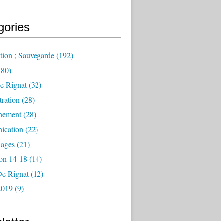
gories
tion ; Sauvegarde
(192)
(80)
e Rignat
(32)
ration
(28)
nement
(28)
ication
(22)
ages
(21)
ion 14-18
(14)
De Rignat
(12)
2019
(9)