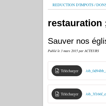
REDUCTION D'IMPOTS / DON
restauration
Sauver nos égli
Publié le
3 mars 2015
par ACTEURS
Télécharger
/ob_0d94bb_e
Télécharger
/ob_3f166f_e