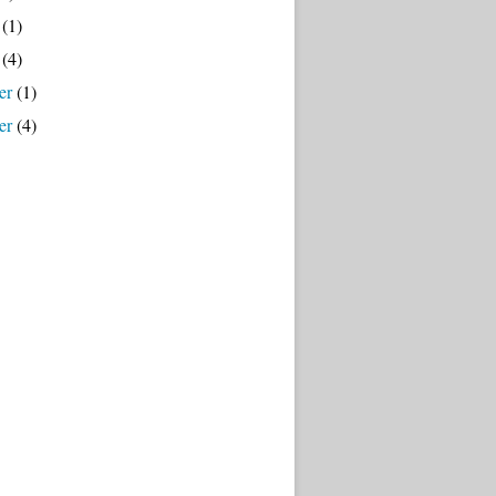
(1)
(4)
er
(1)
er
(4)