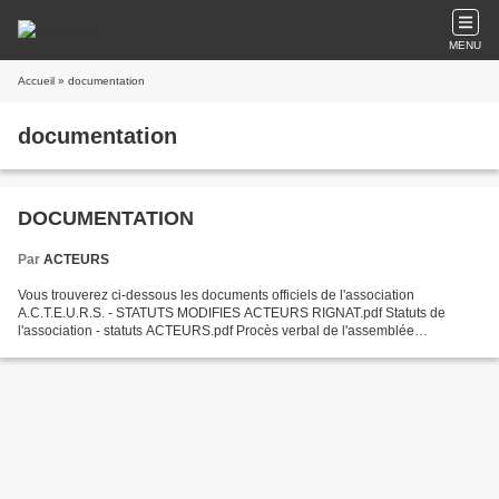
MENU
Accueil
» documentation
documentation
DOCUMENTATION
Par
ACTEURS
Vous trouverez ci-dessous les documents officiels de l'association
A.C.T.E.U.R.S. - STATUTS MODIFIES ACTEURS RIGNAT.pdf Statuts de
l'association - statuts ACTEURS.pdf Procès verbal de l'assemblée
constitutive - PV constitu ACTEURS.pdf Fiche à remplir...