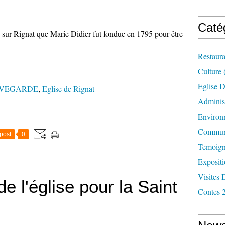
Caté
 sur Rignat que Marie Didier fut fondue en 1795 pour être
Restaura
Culture
Eglise D
UVEGARDE
,
Eglise de Rignat
Administ
Environ
Commun
post
0
Temoign
Exposit
Visites 
 l'église pour la Saint
Contes 