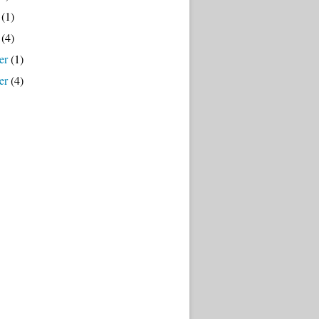
(1)
(4)
er
(1)
er
(4)