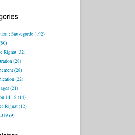
gories
tion ; Sauvegarde
(192)
(80)
e Rignat
(32)
ration
(28)
nement
(28)
ication
(22)
ages
(21)
ion 14-18
(14)
De Rignat
(12)
2019
(9)