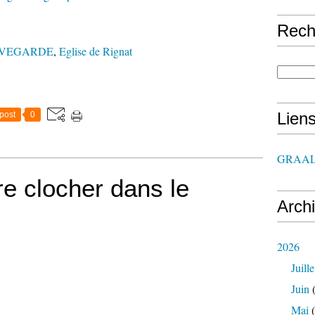
Rech
UVEGARDE
,
Eglise de Rignat
Lien
post
0
GRAAL
re clocher dans le
Arch
2026
Juille
Juin
(
Mai
(