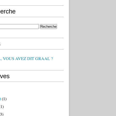
erche
s
, VOUS AVEZ DIT GRAAL ?
ives
t
(1)
1)
3)