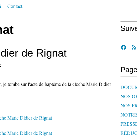
S
Contact
nat
Suiv
dier de Rignat
S
Page
at, je tombe sur l'acte de baptême de la cloche Marie Didier
DOCU
NOS O
NOS P
NOTR
PRESS
RÉDUC