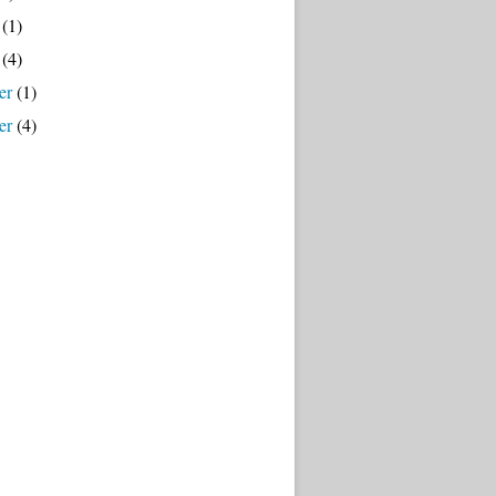
(1)
(4)
er
(1)
er
(4)