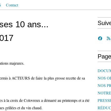
S
Contact
es 10 ans...
Suiv
2017
Page
ations majeures.
DOCU
permis à ACTEURS de faire la plus grosse recette de sa
NOS O
NOS P
NOTR
es à la croix de Colovreux a démarré au printemps et a été
PRESS
es grillées et du vin chaud.
RÉDUC