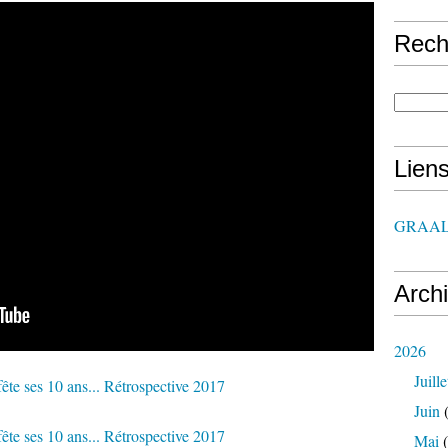
Rech
Lien
GRAAL
Arch
2026
Juille
Juin
(
Mai
(