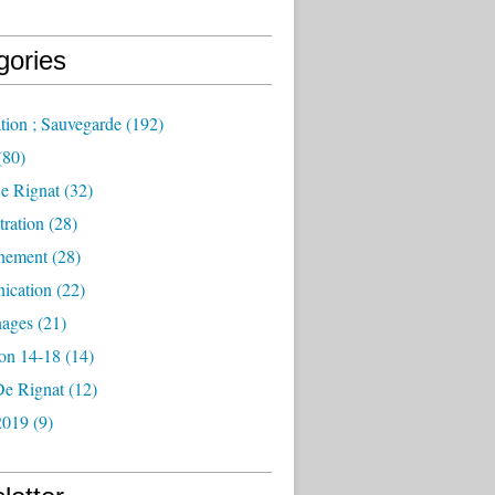
gories
tion ; Sauvegarde
(192)
(80)
e Rignat
(32)
ration
(28)
nement
(28)
ication
(22)
ages
(21)
ion 14-18
(14)
De Rignat
(12)
2019
(9)