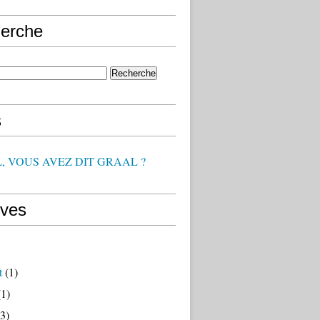
erche
s
, VOUS AVEZ DIT GRAAL ?
ives
t
(1)
1)
3)