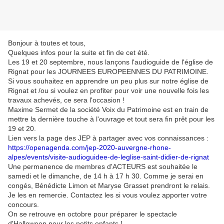
Bonjour à toutes et tous,
Quelques infos pour la suite et fin de cet été.
Les 19 et 20 septembre, nous lançons l'audioguide de l'église de
Rignat pour les JOURNEES EUROPEENNES DU PATRIMOINE.
Si vous souhaitez en apprendre un peu plus sur notre église de
Rignat et /ou si voulez en profiter pour voir une nouvelle fois les
travaux achevés, ce sera l'occasion !
Maxime Sermet de la société Voix du Patrimoine est en train de
mettre la dernière touche à l'ouvrage et tout sera fin prêt pour les
19 et 20.
Lien vers la page des JEP à partager avec vos connaissances :
https://openagenda.com/jep-2020-auvergne-rhone-
alpes/events/visite-audioguidee-de-leglise-saint-didier-de-rignat
Une permanence de membres d'ACTEURS est souhaitée le
samedi et le dimanche, de 14 h à 17 h 30. Comme je serai en
congés, Bénédicte Limon et Maryse Grasset prendront le relais.
Je les en remercie. Contactez les si vous voulez apporter votre
concours.
On se retrouve en octobre pour préparer le spectacle
d'Halloween pour les petits enfants !