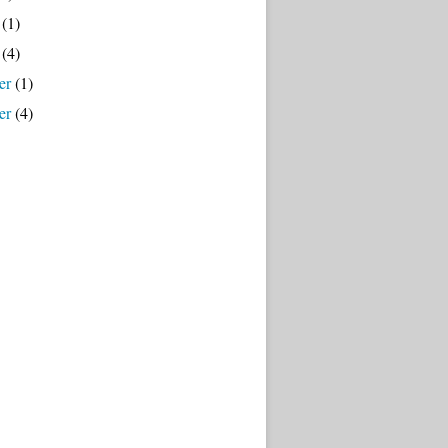
(1)
(4)
er
(1)
er
(4)