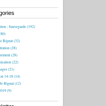
gories
tion ; Sauvegarde
(192)
(80)
e Rignat
(32)
ration
(28)
nement
(28)
ication
(22)
ages
(21)
ion 14-18
(14)
De Rignat
(12)
2019
(9)