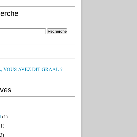
erche
s
, VOUS AVEZ DIT GRAAL ?
ives
t
(1)
1)
3)