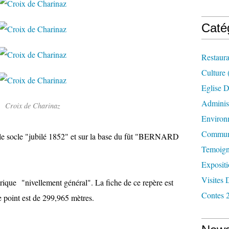
Caté
Restaura
Culture
Eglise D
Administ
Croix de Charinaz
Environ
Commun
 le socle "jubilé 1852" et sur la base du fût "BERNARD
Temoign
Exposit
Visites 
trique "nivellement général". La fiche de ce repère est
Contes 
ce point est de 299,965 mètres.