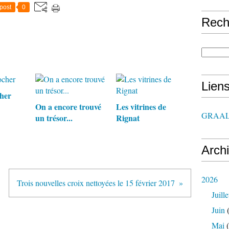
post
0
Rech
Lien
cher
On a encore trouvé
Les vitrines de
GRAAL
un trésor...
Rignat
Arch
2026
Trois nouvelles croix nettoyées le 15 février 2017
Juille
Juin
(
Mai
(