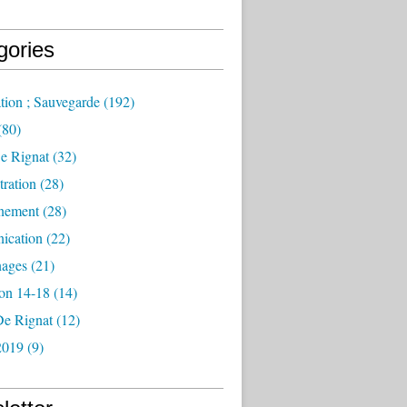
gories
tion ; Sauvegarde
(192)
(80)
e Rignat
(32)
ration
(28)
nement
(28)
ication
(22)
ages
(21)
ion 14-18
(14)
De Rignat
(12)
2019
(9)