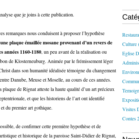
nalyse que je joins à cette publication.
Caté
 ces remarques nous conduisent à proposer l’hypothèse
Restaura
une plaque émaillée mosane provenant d’un revers de
t
Culture
 des années 1160-1180
, un peu avant de la réalisation ou
Eglise D
ambon de Klosterneuburg. Animée par le frémissement léger
Administ
 Christ dans son humanité idéalisée témoigne du changement
Environ
rs entre Danube, Meuse et Moselle, au cours de ces années.
Commun
 plaque de Rignat atteste la haute qualité d’un art précieux
Temoign
tentrionale, et que les historiens de l’art ont identifié
Exposit
et du premier art gothique.
Visites 
Contes 
 possible, de confirmer cette première hypothèse et de
artistique et historique de la paroisse Saint-Didier de Rignat,