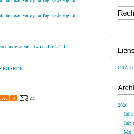
Rech
 en cuivre version dw octobre 2020
Lien
GRAAL
UVEGARDE
Arch
post
0
2026
Juille
Juin
(
Mai
(