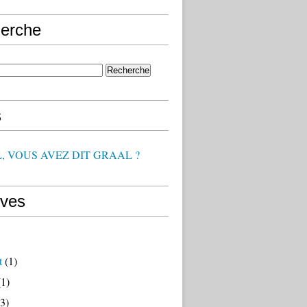
erche
s
, VOUS AVEZ DIT GRAAL ?
ives
t
(1)
1)
3)