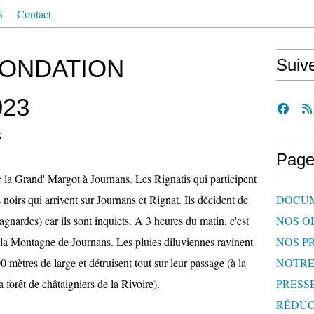
S
Contact
NONDATION
Suiv
923
S
Page
la Grand' Margot à Journans. Les Rignatis qui participent
oirs qui arrivent sur Journans et Rignat. Ils décident de
DOCU
agnardes) car ils sont inquiets. A 3 heures du matin, c'est
NOS O
 la Montagne de Journans. Les pluies diluviennes ravinent
NOS P
0 mètres de large et détruisent tout sur leur passage (à la
NOTR
 forêt de châtaigniers de la Rivoire).
PRESS
RÉDUC