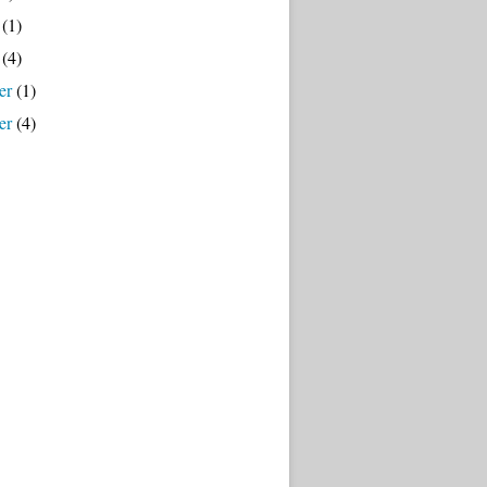
(1)
(4)
er
(1)
er
(4)