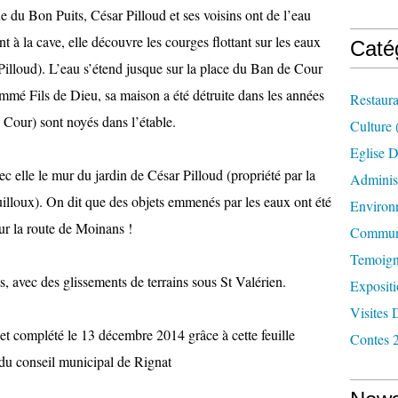
 du Bon Puits, César Pilloud et ses voisins ont de l’eau
t à la cave, elle découvre les courges flottant sur les eaux
Caté
 Pilloud). L’eau s’étend jusque sur la place du Ban de Cour
mé Fils de Dieu, sa maison a été détruite dans les années
Restaura
 Cour) sont noyés dans l’étable.
Culture
Eglise D
c elle le mur du jardin de César Pilloud (propriété par la
Administ
uilloux). On dit que des objets emmenés par les eaux ont été
Environ
ur la route de Moinans !
Commun
Temoign
s, avec des glissements de terrains sous St Valérien.
Exposit
Visites 
t complété le 13 décembre 2014 grâce à cette feuille
Contes 
 du conseil municipal de Rignat