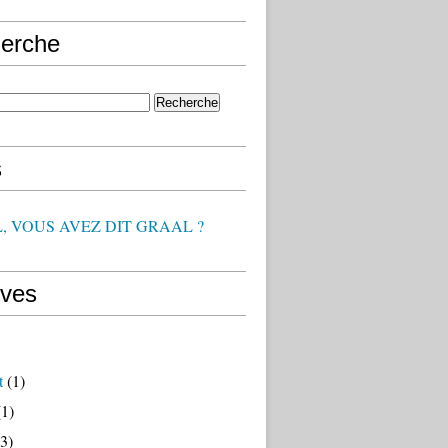
erche
s
, VOUS AVEZ DIT GRAAL ?
ives
t
(1)
1)
3)