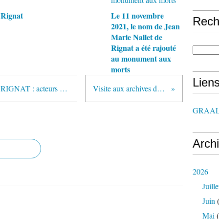
 Rignat
Le 11 novembre
Rech
2021, le nom de Jean
Marie Nallet de
Rignat a été rajouté
au monument aux
morts
Lien
FOUR A PAIN COMMUNAL - RIGNAT : acteurs en action !
Visite aux archives de l'Ain
GRAAL
Arch
2026
Juille
Juin
(
Mai
(