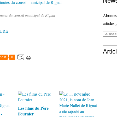
News
Abonnez-
nutes du conseil municipal de Rignat
articles 
URE
Artic
post
0
Les films du Père
 -
Fournier