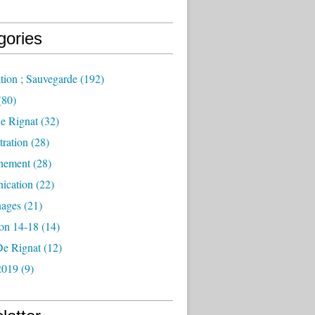
gories
tion ; Sauvegarde
(192)
(80)
e Rignat
(32)
ration
(28)
nement
(28)
ication
(22)
ages
(21)
ion 14-18
(14)
De Rignat
(12)
2019
(9)